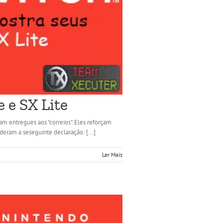
 e SX Lite
am entregues aos "correios". Eles reforçam
eram a seseguinte declaração: [...]
Ler Mais