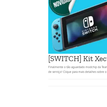
[SWITCH] Kit Xecut
Finalmente o tão aguardado modchip da Team 
de serviço! Clique para mais detalhes sobre o