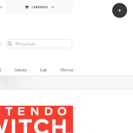
Toggle
ta
CARRINHO
Sliding
Bar
Area
Buscar
e
resultados
para:
)
Contato
Loja
Ofertas