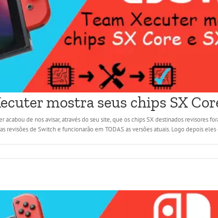
cuter mostra seus chips SX Core
 acabou de nos avisar, através do seu site, que os chips SX destinados revisores for
revisões de Switch e funcionarão em TODAS as versões atuais. Logo depois eles d