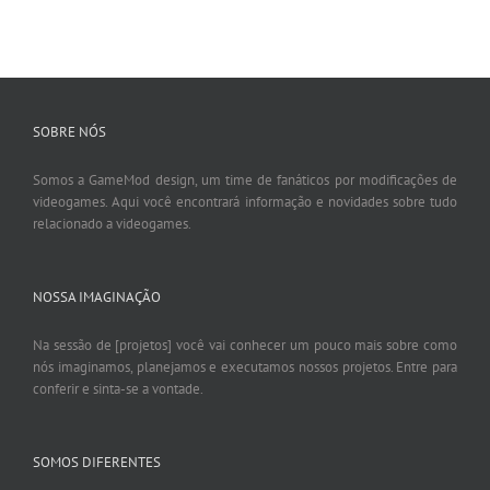
SOBRE NÓS
Somos a GameMod design, um time de fanáticos por modificações de
videogames. Aqui você encontrará informação e novidades sobre tudo
relacionado a videogames.
NOSSA IMAGINAÇÃO
Na sessão de [projetos] você vai conhecer um pouco mais sobre como
nós imaginamos, planejamos e executamos nossos projetos. Entre para
conferir e sinta-se a vontade.
SOMOS DIFERENTES