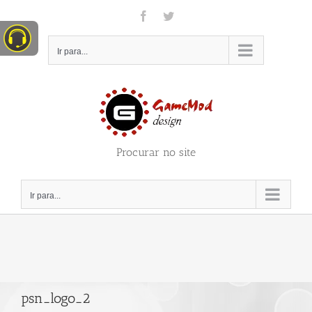
Ir
Facebook
Twitter
para
o
conteúdo
Ir para...
Procurar no site
Ir para...
psn_logo_2