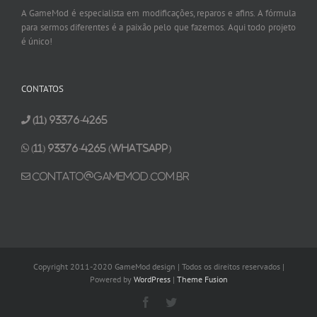
A GameMod é especialista em modificações, reparos e afins. A fórmula
para sermos diferentes é a paixão pelo que fazemos. Aqui todo projeto
é único!
CONTATOS
(11) 93376-4265
(11) 93376-4265 (Whatsapp)
contato@gamemod.com.br
Copyright 2011-2020 GameMod design | Todos os direitos reservados |
Powered by
WordPress
|
Theme Fusion
Facebook
Twitter