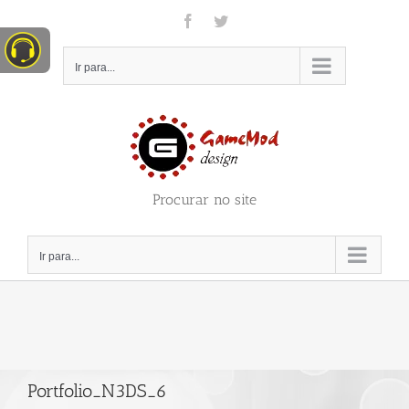
Ir
Facebook
Twitter
para
o
conteúdo
Ir para...
Procurar no site
Ir para...
Portfolio_N3DS_6