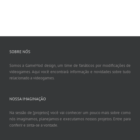
SOBRE NÓS
Somos a GameMod design, um time de fanáticos por modificações de
videogames. Aqui você encontrará informação e novidades sobre tudo
relacionado a videogames.
NOSSA IMAGINAÇÃO
Na sessão de [projetos] você vai conhecer um pouco mais sobre como
nós imaginamos, planejamos e executamos nossos projetos. Entre para
conferir e sinta-se a vontade.