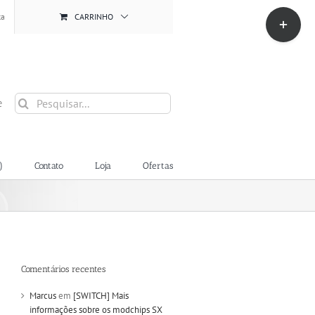
Toggle
ta
CARRINHO
Sliding
Bar
Area
Buscar
e
resultados
para:
)
Contato
Loja
Ofertas
Comentários recentes
Marcus
em
[SWITCH] Mais
informações sobre os modchips SX