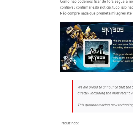
Como não podemos ficar de fora, segue a not
confiável confirmar esta notícia, tudo isso n
Não compre nada que prometa milagres até 
We are proud to announce that the
directly, including the most recent v
This groundbreaking new technology 
Traduzindo: