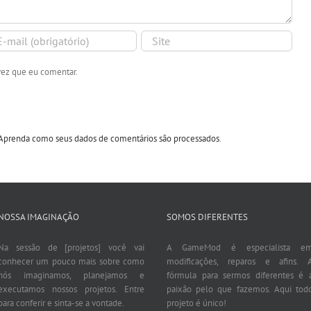
vez que eu comentar.
Aprenda como seus dados de comentários são processados
.
NOSSA IMAGINAÇÃO
SOMOS DIFERENTES
Na sessão de [projetos] você vai
A GameMod é especialista e
conhecer um pouco mais sobre como
modificações, reparos e afins. 
nós imaginamos, planejamos e
fórmula para sermos diferentes é 
executamos nossos projetos. Entre
paixão pelo que fazemos. Aqui tod
para conferir e sinta-se a vontade.
projeto é único!