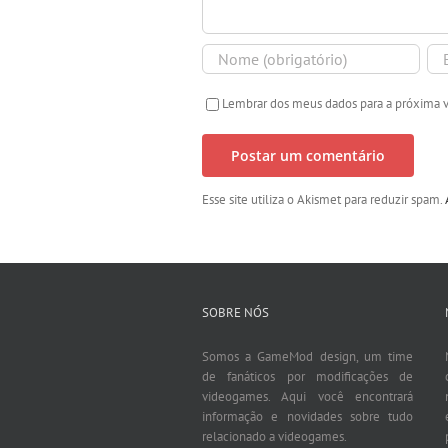
Lembrar dos meus dados para a próxima 
Esse site utiliza o Akismet para reduzir spam.
SOBRE NÓS
Somos a GameMod design, um time
de fanáticos por modificações de
videogames. Aqui você encontrará
informação e novidades sobre tudo
relacionado a videogames.