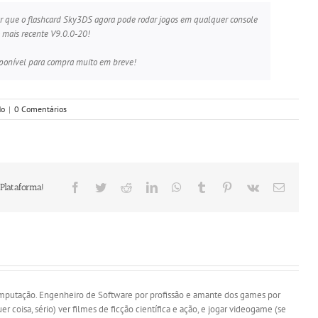
 que o flashcard Sky3DS agora pode rodar jogos em qualquer console
 mais recente V9.0.0-20!
sponível para compra muito em breve!
do
|
0 Comentários
Facebook
Twitter
Reddit
LinkedIn
WhatsApp
Tumblr
Pinterest
Vk
E-
 Plataforma!
mail
putação. Engenheiro de Software por profissão e amante dos games por
er coisa, sério) ver filmes de ficção científica e ação, e jogar videogame (se