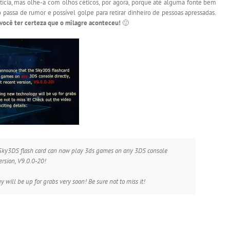
ícia, mas olhe-a com olhos céticos, por agora, porque até alguma fonte bem
ão passa de rumor e possível golpe para retirar dinheiro de pessoas apressadas.
você ter certeza que o milagre aconteceu!
🙂
 Sky3DS flash card can now play 3ds games on any 3DS console
ersion, V9.0.0-20!
will be up for grabs very soon! Be sure not to miss it!