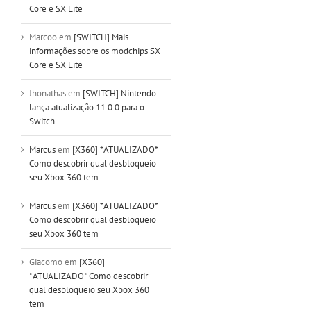
Core e SX Lite
Marcoo
em
[SWITCH] Mais
informações sobre os modchips SX
Core e SX Lite
Jhonathas
em
[SWITCH] Nintendo
lança atualização 11.0.0 para o
Switch
Marcus
em
[X360] *ATUALIZADO*
Como descobrir qual desbloqueio
seu Xbox 360 tem
Marcus
em
[X360] *ATUALIZADO*
Como descobrir qual desbloqueio
seu Xbox 360 tem
Giacomo
em
[X360]
*ATUALIZADO* Como descobrir
qual desbloqueio seu Xbox 360
tem