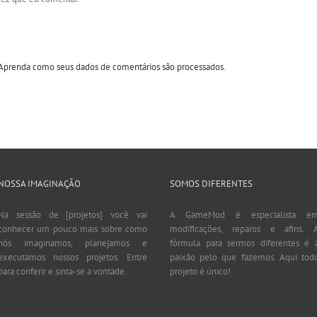
Aprenda como seus dados de comentários são processados
.
NOSSA IMAGINAÇÃO
SOMOS DIFERENTES
Na sessão de [projetos] você vai
A GameMod é especialista e
conhecer um pouco mais sobre como
modificações, reparos e afins. 
nós imaginamos, planejamos e
fórmula para sermos diferentes é 
executamos nossos projetos. Entre
paixão pelo que fazemos. Aqui tod
para conferir e sinta-se a vontade.
projeto é único!