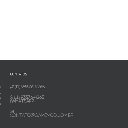
CONTATOS
m
(11) 93376-4265
A
(11) 93376-4265
a
(Whatsapp)
o
contato@gamemod.com.br