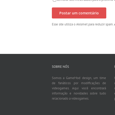
Esse site utiliza o Akismet para reduzir spam.
SOBRE NÓS
Somos a GameMod design, um time
de fanáticos por modificações de
videogames. Aqui você encontrará
informação e novidades sobre tudo
relacionado a videogames.