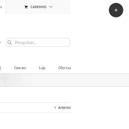
Toggle
ta
CARRINHO
Sliding
Bar
Area
Buscar
e
resultados
para:
)
Contato
Loja
Ofertas
Anterior