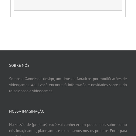
SOBRE NÓS
Somos a GameMod design, um time de fanáticos por modificações de
videogames. Aqui você encontrará informação e novidades sobre tudo
relacionado a videogames.
NOSSA IMAGINAÇÃO
Na sessão de [projetos] você vai conhecer um pouco mais sobre como
nós imaginamos, planejamos e executamos nossos projetos. Entre para