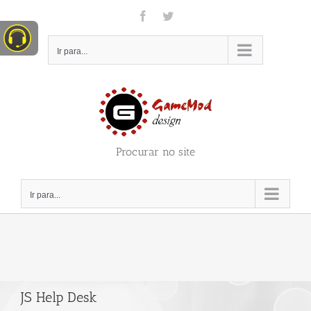
Ir
Facebook
Twitter
para
o
conteúdo
Ir para...
Procurar no site
Ir para...
JS Help Desk