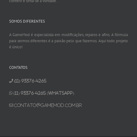
conferir e sinta-se a vontade.
SOMOS DIFERENTES
A GameMod é especialista em modificações, reparos e afins. A fórmula
para sermos diferentes é a paixão pelo que fazemos. Aqui todo projeto
é único!
CONTATOS
(11) 93376-4265
(11) 93376-4265 (Whatsapp)
contato@gamemod.com.br